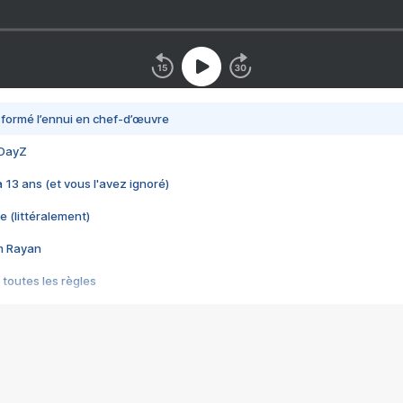
nsformé l’ennui en chef-d’œuvre
 DayZ
 a 13 ans (et vous l'avez ignoré)
e (littéralement)
im Rayan
 toutes les règles
s les jeux vidéo
us choquant de Rockstar ? - Le scandale BULLY
e plus moche de Steam