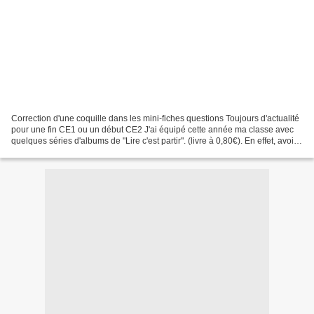
Correction d'une coquille dans les mini-fiches questions Toujours d'actualité
pour une fin CE1 ou un début CE2 J'ai équipé cette année ma classe avec
quelques séries d'albums de "Lire c'est partir". (livre à 0,80€). En effet, avoir
un vrai livre en main...