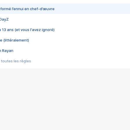
nsformé l’ennui en chef-d’œuvre
 DayZ
 a 13 ans (et vous l'avez ignoré)
e (littéralement)
im Rayan
 toutes les règles
s les jeux vidéo
us choquant de Rockstar ? - Le scandale BULLY
e plus moche de Steam
du RÊVE tourne au CAUCHEMAR
pendant 8 heures
it… à tort