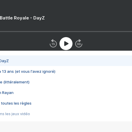
 Battle Royale - DayZ
 DayZ
 a 13 ans (et vous l'avez ignoré)
e (littéralement)
im Rayan
 toutes les règles
s les jeux vidéo
us choquant de Rockstar ? - Le scandale BULLY