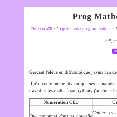
Prog Math
Chez LocaZil
>
Progressions / programmations
>
,
diff
pr
3
Gardant l'élève en difficulté que j'avais l'an d
Il n'a pas le même niveau que ses camarades
travailler les maths à son rythme, j'ai choisi
Numération CE1
Ca
Cahier très
Qui comprend dans sa nouvelle