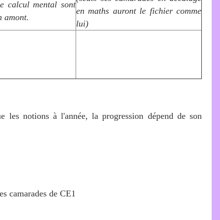
e calcul mental sont
en maths auront le fichier comme
en amont.
lui)
ue les notions à l'année, la progression dépend de son
 ses camarades de CE1