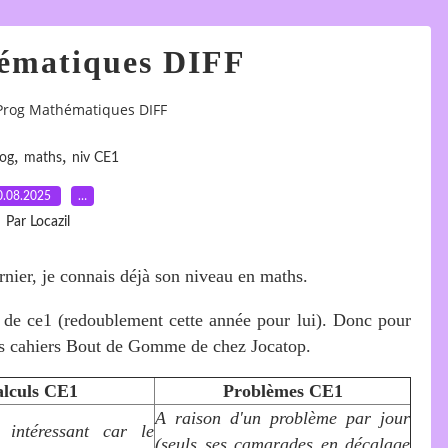
ématiques DIFF
Prog Mathématiques DIFF
,
,
og
maths
niv CE1
0.08.2025
…
Par Locazil
ernier, je connais déjà son niveau en maths.
 de ce1 (redoublement cette année pour lui). Donc pour
 les cahiers Bout de Gomme de chez Jocatop.
lculs CE1
Problèmes CE1
A raison d'un problème par jour
 intéressant car le
(seuls ses camarades en décalage