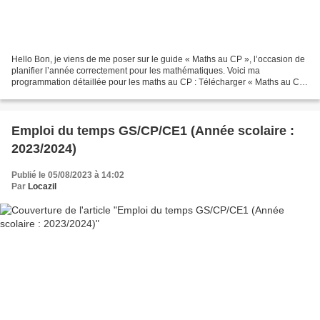
Hello Bon, je viens de me poser sur le guide « Maths au CP », l’occasion de
planifier l’année correctement pour les mathématiques. Voici ma
programmation détaillée pour les maths au CP : Télécharger « Maths au CP
prog détaillée.pdf » *********** Mes outils...
Emploi du temps GS/CP/CE1 (Année scolaire :
2023/2024)
Publié le 05/08/2023 à 14:02
Par
Locazil