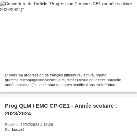
Et voici ma progression de français (littérature, lecture, phono,
grammaire/conjugaison/vocabulaire, dictée) revue pour cette nouvelle
année scolaire. (J’ai opté pour quelques modifications en littérature,
j’aimerai investir dans de nouvelles séries d’albums...
Prog QLM / EMC CP-CE1 - Année scolaire :
2023/2024
Publié le 30/07/2023 à 15:29
Par
Locazil