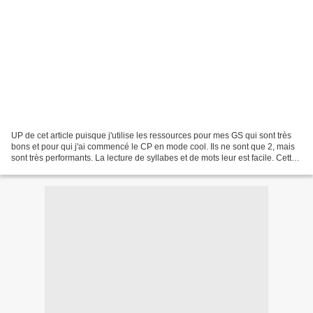
UP de cet article puisque j'utilise les ressources pour mes GS qui sont très
bons et pour qui j'ai commencé le CP en mode cool. Ils ne sont que 2, mais
sont très performants. La lecture de syllabes et de mots leur est facile. Cette
année, j’ai opté pour...