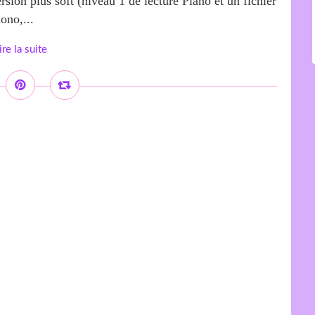
sion plus soft (niveau 1 de lecture Piano et un fichier
ono,...
ire la suite