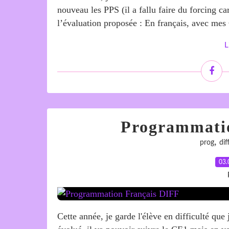
nouveau les PPS (il a fallu faire du forcing ca
l’évaluation proposée : En français, avec mes C
L
Programmati
,
prog
dif
03.
Cette année, je garde l'élève en difficulté que 