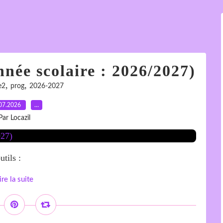
née scolaire : 2026/2027)
,
,
e2
prog
2026-2027
07.2026
…
Par Locazil
tils :
ire la suite