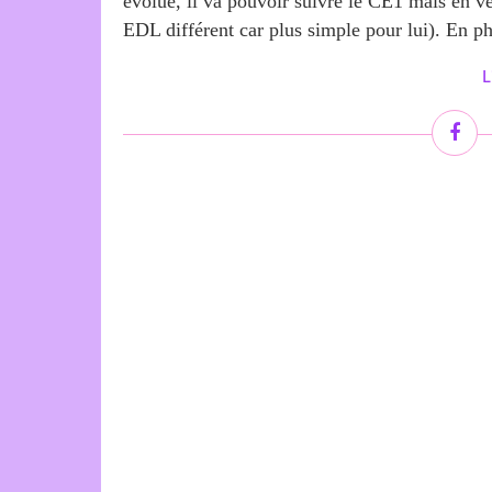
évolué, il va pouvoir suivre le CE1 mais en ver
EDL différent car plus simple pour lui). En ph
L