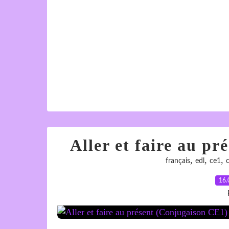
Aller et faire au p
,
,
,
français
edl
ce1
16.