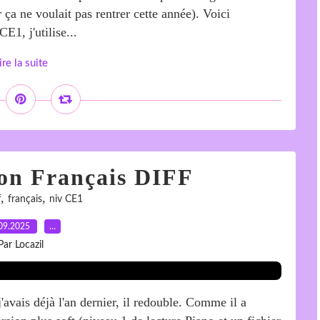
r ça ne voulait pas rentrer cette année). Voici
E1, j'utilise...
ire la suite
on Français DIFF
,
,
f
français
niv CE1
09.2025
…
Par Locazil
j'avais déjà l'an dernier, il redouble. Comme il a