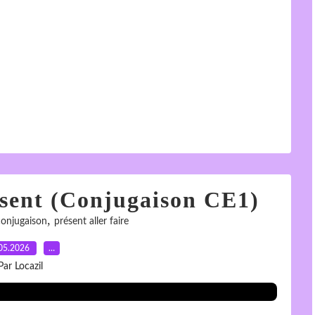
résent (Conjugaison CE1)
,
conjugaison
présent aller faire
05.2026
…
Par Locazil