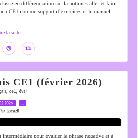
classe en différenciation sur la notion « aller et faire
r Mona CE1 comme support d’exercices et le manuel
ire la suite
is CE1 (février 2026)
,
,
çais
ce1
éval
02.2026
…
Par Locazil
n intermédiaire pour évaluer la phrase négative et à