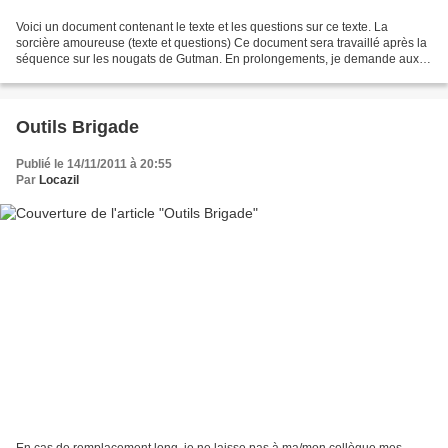
Voici un document contenant le texte et les questions sur ce texte. La
sorcière amoureuse (texte et questions) Ce document sera travaillé après la
séquence sur les nougats de Gutman. En prolongements, je demande aux
élèves d'écrire un élixir pour avoir...
Outils Brigade
Publié le 14/11/2011 à 20:55
Par
Locazil
En cas de remplacement long, je ne laisse pas à ma/mon collègue mes