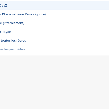
 DayZ
 a 13 ans (et vous l'avez ignoré)
e (littéralement)
im Rayan
 toutes les règles
s les jeux vidéo
us choquant de Rockstar ? - Le scandale BULLY
e plus moche de Steam
du RÊVE tourne au CAUCHEMAR
pendant 8 heures
it… à tort
umiliés par un jeu vidéo