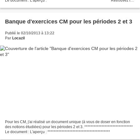
Le document : L'aperçu : **************************************** Retrouvez les
annexes photocopiables...
Banque d'exercices CM pour les périodes 2 et 3
Publié le 02/10/2013 à 13:22
Par
Locazil
Pour les CM, j'ai réalisé un document unique (à vous de doser en fonction
des notions étudiées) pour les périodes 2 et 3. *******************************
Le document : L'aperçu : ****************************************