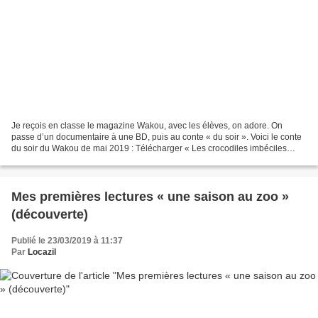
Je reçois en classe le magazine Wakou, avec les élèves, on adore. On
passe d’un documentaire à une BD, puis au conte « du soir ». Voici le conte
du soir du Wakou de mai 2019 : Télécharger « Les crocodiles imbéciles
(histoire milan wakou).pdf » J’ai réalisé...
Mes premières lectures « une saison au zoo »
(découverte)
Publié le 23/03/2019 à 11:37
Par
Locazil