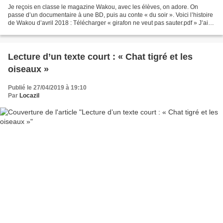
Je reçois en classe le magazine Wakou, avec les élèves, on adore. On
passe d’un documentaire à une BD, puis au conte « du soir ». Voici l’histoire
de Wakou d’avril 2018 : Télécharger « girafon ne veut pas sauter.pdf » J’ai
réalisé pour ce texte une mini...
Lecture d’un texte court : « Chat tigré et les
oiseaux »
Publié le 27/04/2019 à 19:10
Par
Locazil