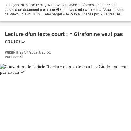
Je reçois en classe le magazine Wakou, avec les élèves, on adore. On
passe d’un documentaire à une BD, puis au conte « du soir ». Voici le conte
de Wakou d’avril 2019 : Télécharger « le loup à 5 pattes.pdf » J’ai réalisé
pour ce texte une mini fiche avec...
Lecture d’un texte court : « Girafon ne veut pas
sauter »
Publié le 27/04/2019 à 20:51
Par
Locazil