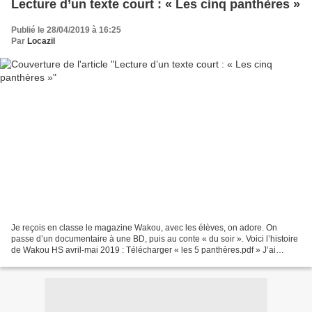
Lecture d’un texte court : « Les cinq panthères »
Publié le 28/04/2019 à 16:25
Par
Locazil
Je reçois en classe le magazine Wakou, avec les élèves, on adore. On
passe d’un documentaire à une BD, puis au conte « du soir ». Voici l’histoire
de Wakou HS avril-mai 2019 : Télécharger « les 5 panthères.pdf » J’ai
réalisé pour ce texte une mini fiche...