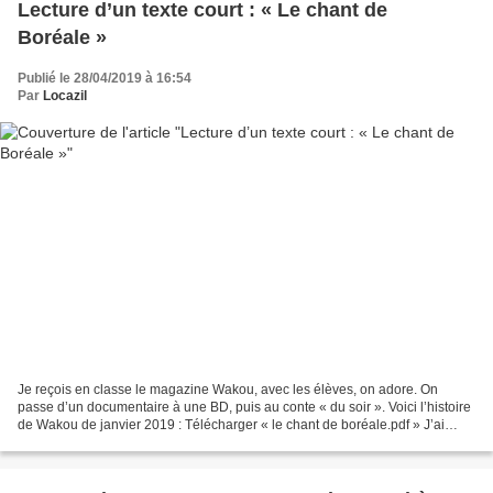
Lecture d’un texte court : « Le chant de
Boréale »
Publié le 28/04/2019 à 16:54
Par
Locazil
Je reçois en classe le magazine Wakou, avec les élèves, on adore. On
passe d’un documentaire à une BD, puis au conte « du soir ». Voici l’histoire
de Wakou de janvier 2019 : Télécharger « le chant de boréale.pdf » J’ai
réalisé pour ce texte une mini fiche...