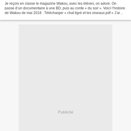
Je reçois en classe le magazine Wakou, avec les élèves, on adore. On
passe d’un documentaire à une BD, puis au conte « du soir ». Voici l’histoire
de Wakou de mai 2018 : Télécharger « chat tigré et les oiseaux.pdf » J’ai
réalisé pour ce texte une mini...
Publicité