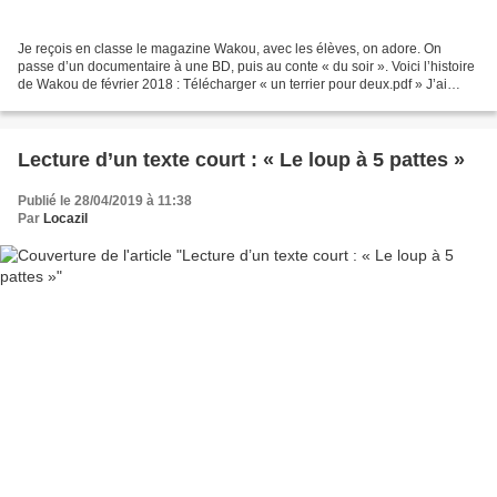
Je reçois en classe le magazine Wakou, avec les élèves, on adore. On
passe d’un documentaire à une BD, puis au conte « du soir ». Voici l’histoire
de Wakou de février 2018 : Télécharger « un terrier pour deux.pdf » J’ai
réalisé pour ce texte une mini...
Lecture d’un texte court : « Le loup à 5 pattes »
Publié le 28/04/2019 à 11:38
Par
Locazil