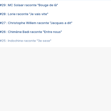
#29 : MC Solaar raconte "Bouge de là"
28 : Lorie raconte "Je vais vite"
#27 : Christophe Willem raconte "Jacques a dit"
#26 : Chimène Badi raconte "Entre nous"
#25 : Indochine raconte "3e sexe"
#24 : Zaho raconte "C'est chelou"
#23 : Patrick Bruel raconte "Au café des délices"
#22 : Kyo raconte "Le chemin"
#21 : Nolwenn Leroy raconte "Cassé"
#20 : Patrick Hernandez raconte "Born to be alive"
#19 : Lorie raconte "Près de moi"
#18 : Michael Jones raconte "A nos actes manqués" (avec Jean-Jacque