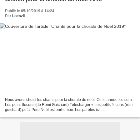
Publié le 05/10/2019 à 14:24
Par
Locazil
Nous avons choisi les chants pour la chorale de noël. Cette année, ce sera :
Les petits flocons (de Rémi Guichard) Télécharger « Les petits flocons (rémi
guichard).pdf » Père Noël est enrhumée. Les paroles ici :
https://dessinemoiunehistoire.net/comptine-pere-noel-enrhume/...