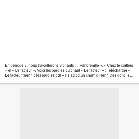
En période 3, nous travaillerons 3 chants : « Pimprenille », « Chez le coiffeur
» et « Le facteur ». Voici les paroles du chant « Le facteur » : Télécharger «
Le facteur (henri dès) paroles.pdf » Il s’agit d’un chant d’Henri Dès donc les
titres sont en...