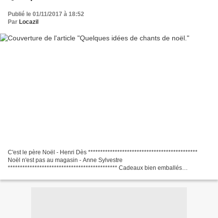
Publié le 01/11/2017 à 18:52
Par
Locazil
C'est le père Noël - Henri Dès *********************************************
Noël n'est pas au magasin - Anne Sylvestre
********************************************* Cadeaux bien emballés
********************************************* As-tu vu ?
*********************************************...