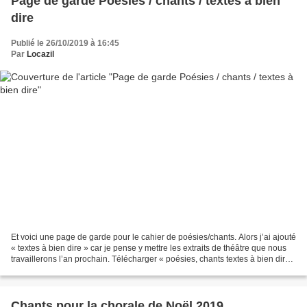
Page de garde Poésies / chants / textes à bien
dire
Publié le 26/10/2019 à 16:45
Par
Locazil
Et voici une page de garde pour le cahier de poésies/chants. Alors j’ai ajouté
« textes à bien dire » car je pense y mettre les extraits de théâtre que nous
travaillerons l’an prochain. Télécharger « poésies, chants textes à bien dire
page de garde.pdf...
Chants pour la chorale de Noël 2019