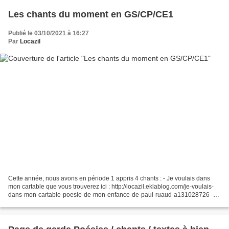
Les chants du moment en GS/CP/CE1
Publié le 03/10/2021 à 16:27
Par
Locazil
Cette année, nous avons en période 1 appris 4 chants : - Je voulais dans
mon cartable que vous trouverez ici : http://locazil.eklablog.com/je-voulais-
dans-mon-cartable-poesie-de-mon-enfance-de-paul-ruaud-a131028726 -
Le canard qui boîte (trouvé sur internet)...