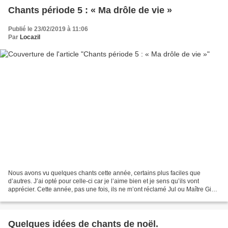
Chants période 5 : « Ma drôle de vie »
Publié le 23/02/2019 à 11:06
Par
Locazil
Nous avons vu quelques chants cette année, certains plus faciles que
d’autres. J’ai opté pour celle-ci car je l’aime bien et je sens qu’ils vont
apprécier. Cette année, pas une fois, ils ne m’ont réclamé Jul ou Maître Gims
; alors je leur fais découvrir...
Quelques idées de chants de noël.