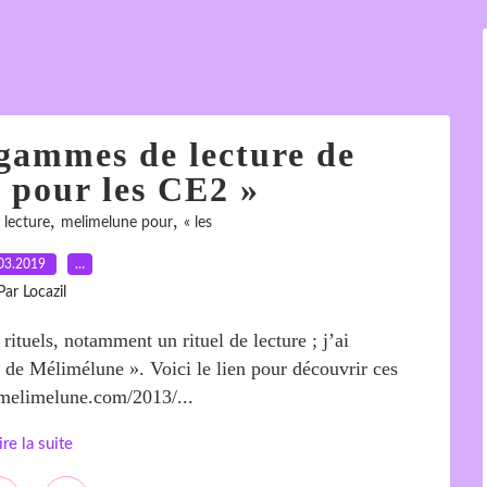
 gammes de lecture de
 pour les CE2 »
,
,
,
lecture
melimelune pour
« les
03.2019
…
Par Locazil
tuels, notamment un rituel de lecture ; j’ai
de Mélimélune ». Voici le lien pour découvrir ces
.melimelune.com/2013/...
ire la suite