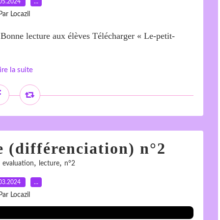
05.2024
…
Par Locazil
 Bonne lecture aux élèves Télécharger « Le-petit-
ire la suite
 (différenciation) n°2
,
,
,
evaluation
lecture
n°2
03.2024
…
Par Locazil