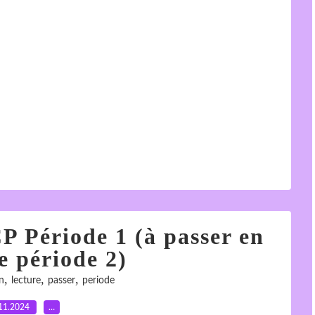
P Période 1 (à passer en
e période 2)
,
,
,
n
lecture
passer
periode
11.2024
…