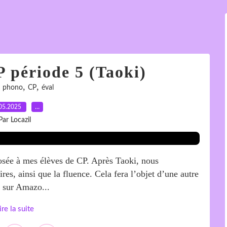
P période 5 (Taoki)
,
,
,
phono
CP
éval
05.2025
…
Par Locazil
posée à mes élèves de CP. Après Taoki, nous
res, ainsi que la fluence. Cela fera l’objet d’une autre
s sur Amazo...
ire la suite