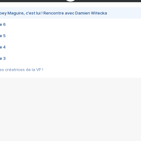
bey Maguire, c'est lui ! Rencontre avec Damien Witecka
e 6
e 5
e 4
e 3
s créatrices de la VF !
e 2
e 1
e Mektoub My Love arrive enfin ! Rencontre avec Shaïn Boumedine et Sal
i : après Toni en famille
elle réalise le bouleversant Dites lui que je l'aime
ais ! Rencontre autour de Vie privée de Rebecca Zlotowski