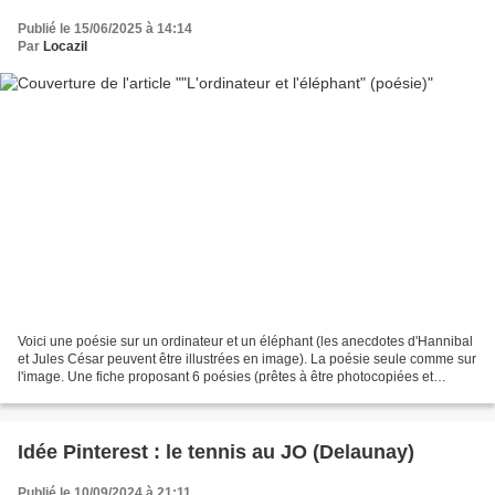
Publié le 15/06/2025 à 14:14
Par
Locazil
Voici une poésie sur un ordinateur et un éléphant (les anecdotes d'Hannibal
et Jules César peuvent être illustrées en image). La poésie seule comme sur
l'image. Une fiche proposant 6 poésies (prêtes à être photocopiées et
collées).
Idée Pinterest : le tennis au JO (Delaunay)
Publié le 10/09/2024 à 21:11