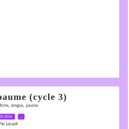
paume (cycle 3)
,
,
fiche
longue
paume
05.2016
…
Par Locazil