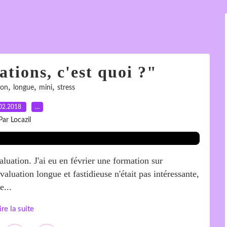
tions, c'est quoi ?"
,
,
,
ion
longue
mini
stress
02.2018
…
Par Locazil
aluation. J'ai eu en février une formation sur
évaluation longue et fastidieuse n'était pas intéressante,
e...
ire la suite