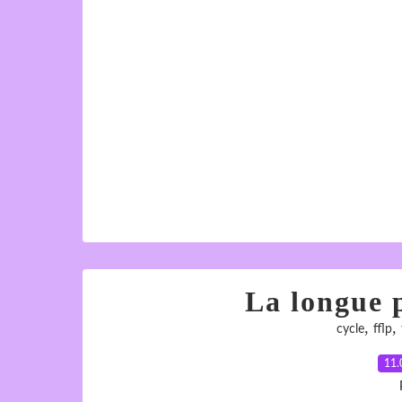
La longue 
,
,
cycle
fflp
11.