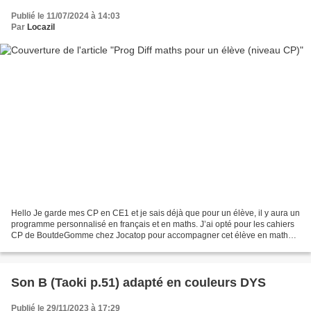
Publié le 11/07/2024 à 14:03
Par
Locazil
Hello Je garde mes CP en CE1 et je sais déjà que pour un élève, il y aura un
programme personnalisé en français et en maths. J’ai opté pour les cahiers
CP de BoutdeGomme chez Jocatop pour accompagner cet élève en maths.
J’ai préparé l’année selon le domaine...
Son B (Taoki p.51) adapté en couleurs DYS
Publié le 29/11/2023 à 17:29