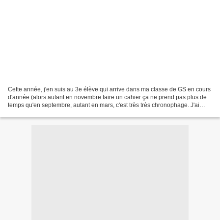
Cette année, j'en suis au 3e élève qui arrive dans ma classe de GS en cours
d'année (alors autant en novembre faire un cahier ça ne prend pas plus de
temps qu'en septembre, autant en mars, c'est très très chronophage. J'ai
donc préparé celui de ma nouvelle...