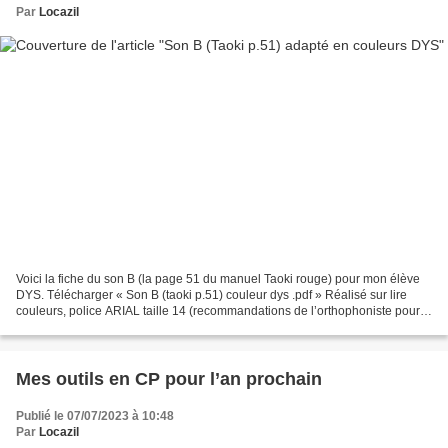
Par
Locazil
Voici la fiche du son B (la page 51 du manuel Taoki rouge) pour mon élève
DYS. Télécharger « Son B (taoki p.51) couleur dys .pdf » Réalisé sur lire
couleurs, police ARIAL taille 14 (recommandations de l’orthophoniste pour
aider mon élève). **********...
Mes outils en CP pour l’an prochain
Publié le 07/07/2023 à 10:48
Par
Locazil