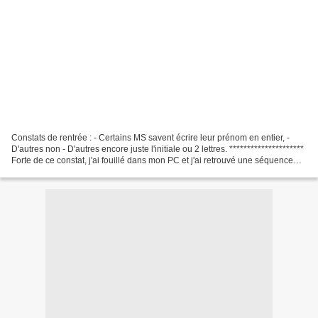
Constats de rentrée : - Certains MS savent écrire leur prénom en entier, -
D'autres non - D'autres encore juste l'initiale ou 2 lettres. *********************
Forte de ce constat, j'ai fouillé dans mon PC et j'ai retrouvé une séquence
sur le prénom en...