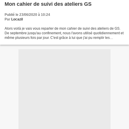
Mon cahier de suivi des ateliers GS
Publié le 23/06/2020 à 10:24
Par
Locazil
Alors voilà je vais vous reparler de mon cahier de suivi des ateliers de GS.
De septembre jusqu'au confinement, nous l'avons utilisé quotidiennement et
même plusieurs fois par jour. C'est grâce à lui que j'ai pu remplir les
synthèses de fin de GS de mes...