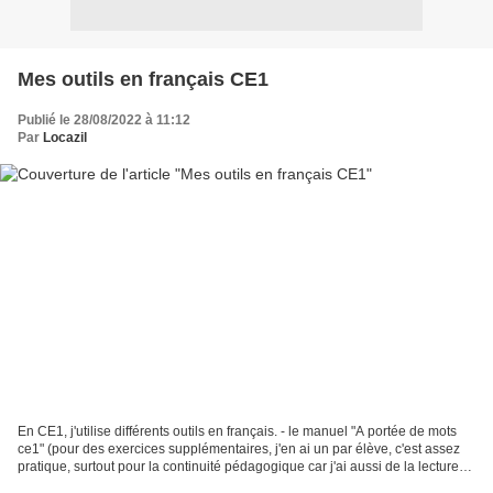
Mes outils en français CE1
Publié le 28/08/2022 à 11:12
Par
Locazil
En CE1, j'utilise différents outils en français. - le manuel "A portée de mots
ce1" (pour des exercices supplémentaires, j'en ai un par élève, c'est assez
pratique, surtout pour la continuité pédagogique car j'ai aussi de la lecture
dedans). - le cahier...