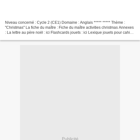
Niveau concerné : Cycle 2 (CE1) Domaine : Anglais ***** ***** Thème :
"Christmas" La fiche du maître : Fiche du maître activities christmas Annexes
: La lettre au père noël : ici Flashcards jouets : ici Lexique jouets pour cahier
: ici L'atelier du Père...
Publicité