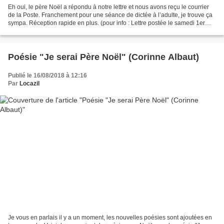
Eh oui, le père Noël a répondu à notre lettre et nous avons reçu le courrier
de la Poste. Franchement pour une séance de dictée à l’adulte, je trouve ça
sympa. Réception rapide en plus. (pour info : Lettre postée le samedi 1er
décembre et retour du père...
Poésie "Je serai Père Noël" (Corinne Albaut)
Publié le 16/08/2018 à 12:16
Par
Locazil
Je vous en parlais il y a un moment, les nouvelles poésies sont ajoutées en