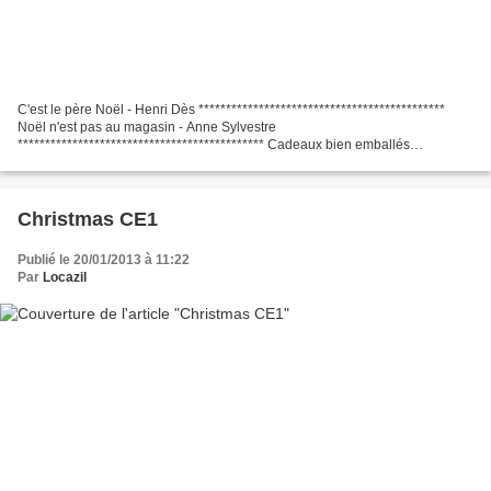
C'est le père Noël - Henri Dès *********************************************
Noël n'est pas au magasin - Anne Sylvestre
********************************************* Cadeaux bien emballés
********************************************* As-tu vu ?
*********************************************...
Christmas CE1
Publié le 20/01/2013 à 11:22
Par
Locazil