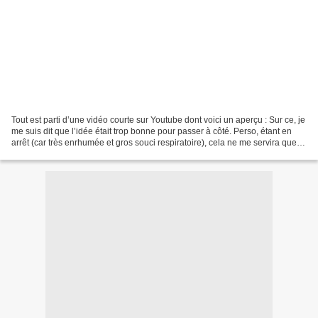
Tout est parti d’une vidéo courte sur Youtube dont voici un aperçu : Sur ce, je
me suis dit que l’idée était trop bonne pour passer à côté. Perso, étant en
arrêt (car très enrhumée et gros souci respiratoire), cela ne me servira que
l’an prochain. Je...