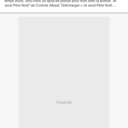
temps voulu. Voici donc un ajout de poésie pour Noël avec la poésie "Je
serai Père Noël" de Corinne Albaut. Télécharger « Je serai Père Noël
poésie ce1.pdf » ********* Des histoires...
Publicité