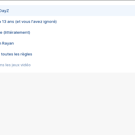
 DayZ
 a 13 ans (et vous l'avez ignoré)
e (littéralement)
im Rayan
 toutes les règles
s les jeux vidéo
us choquant de Rockstar ? - Le scandale BULLY
e plus moche de Steam
du RÊVE tourne au CAUCHEMAR
pendant 8 heures
it… à tort
umiliés par un jeu vidéo