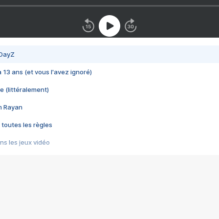
 DayZ
 a 13 ans (et vous l'avez ignoré)
e (littéralement)
im Rayan
 toutes les règles
s les jeux vidéo
us choquant de Rockstar ? - Le scandale BULLY
e plus moche de Steam
du RÊVE tourne au CAUCHEMAR
pendant 8 heures