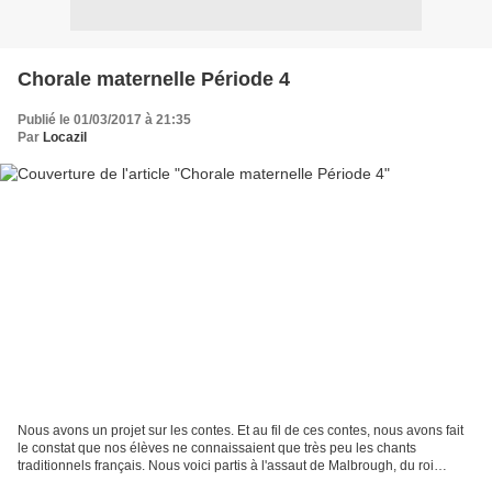
Chorale maternelle Période 4
Publié le 01/03/2017 à 21:35
Par
Locazil
Nous avons un projet sur les contes. Et au fil de ces contes, nous avons fait
le constat que nos élèves ne connaissaient que très peu les chants
traditionnels français. Nous voici partis à l'assaut de Malbrough, du roi
Dagobert, 3 jeunes tambours, A la...