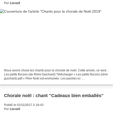
Par
Locazil
Nous avons choisi les chants pour la chorale de noël. Cette année, ce sera :
Les petits flocons (de Rémi Guichard) Télécharger « Les petits flocons (rémi
guichard).pdf » Père Noël est enrhumée. Les paroles ici :
https://dessinemoiunehistoire.net/comptine-pere-noel-enrhume/...
Chorale noël : chant "Cadeaux bien emballés"
Publié le 01/11/2017 à 18:43
Par
Locazil