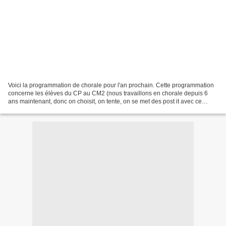
Voici la programmation de chorale pour l'an prochain. Cette programmation
concerne les élèves du CP au CM2 (nous travaillons en chorale depuis 6
ans maintenant, donc on choisit, on tente, on se met des post it avec ce
qu'on aimerait tenter et ça donne...