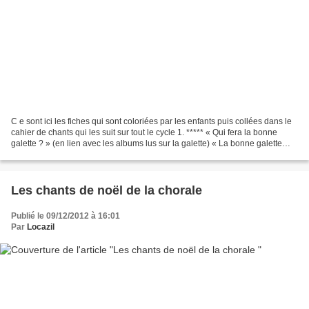
C e sont ici les fiches qui sont coloriées par les enfants puis collées dans le
cahier de chants qui les suit sur tout le cycle 1. ***** « Qui fera la bonne
galette ? » (en lien avec les albums lus sur la galette) « La bonne galette
paroles (pdf) » *****...
Les chants de noël de la chorale
Publié le 09/12/2012 à 16:01
Par
Locazil