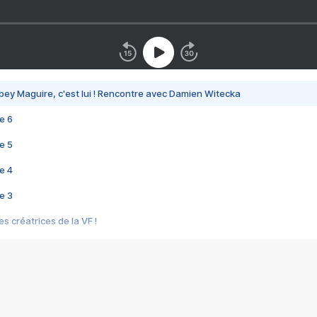
bey Maguire, c'est lui ! Rencontre avec Damien Witecka
e 6
e 5
e 4
e 3
s créatrices de la VF !
e 2
e 1
e Mektoub My Love arrive enfin ! Rencontre avec Shaïn Boumedine et Sal