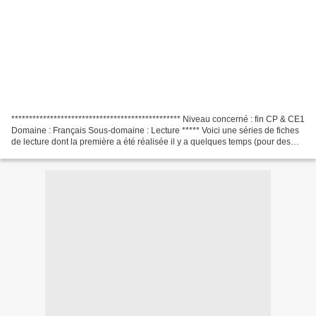
************************************************ Niveau concerné : fin CP & CE1
Domaine : Français Sous-domaine : Lecture ***** Voici une séries de fiches
de lecture dont la première a été réalisée il y a quelques temps (pour des
CE1 en septembre) sur...