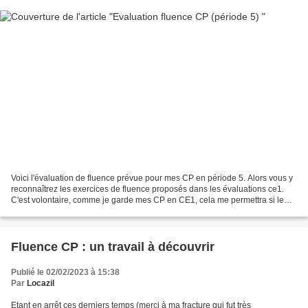
Voici l'évaluation de fluence prévue pour mes CP en période 5. Alors vous y
reconnaîtrez les exercices de fluence proposés dans les évaluations ce1.
C'est volontaire, comme je garde mes CP en CE1, cela me permettra si le
niveau de fin CP reste le même...
Fluence CP : un travail à découvrir
Publié le 02/02/2023 à 15:38
Par
Locazil
Etant en arrêt ces derniers temps (merci à ma fracture qui fut très