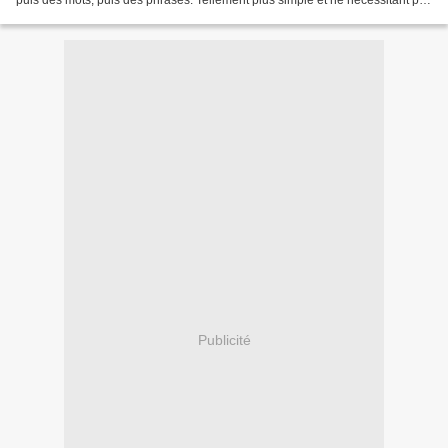
puis des mots, puis des phrases. Tellement plus simple et ne nécessitant pas
de nombreuses impressions....
Publicité