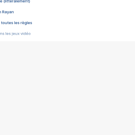
e (littéralement)
im Rayan
 toutes les règles
s les jeux vidéo
us choquant de Rockstar ? - Le scandale BULLY
e plus moche de Steam
du RÊVE tourne au CAUCHEMAR
pendant 8 heures
it… à tort
umiliés par un jeu vidéo
ire - Final Fantasy 8
ti un empire - Age of Empires
story DOFUS