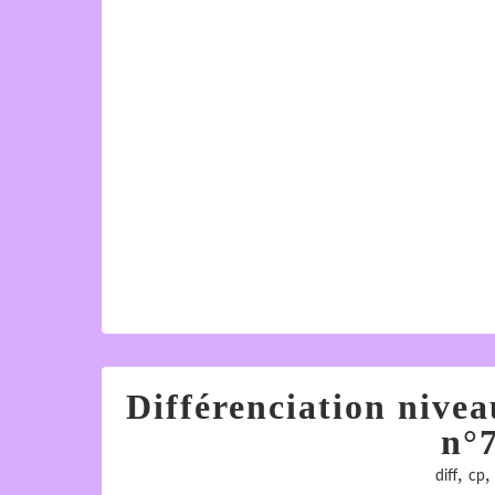
Différenciation nive
n°7
,
diff
cp