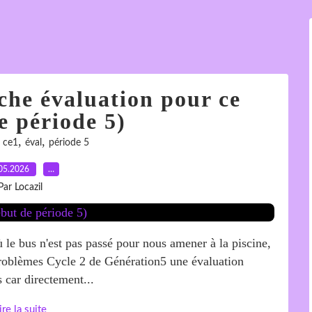
che évaluation pour ce
e période 5)
,
,
,
ce1
éval
période 5
05.2026
…
Par Locazil
ù le bus n'est pas passé pour nous amener à la piscine,
e problèmes Cycle 2 de Génération5 une évaluation
 car directement...
ire la suite