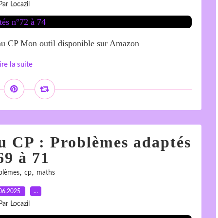
Par Locazil
veau CP Mon outil disponible sur Amazon
ire la suite
au CP : Problèmes adaptés
69 à 71
,
,
blèmes
cp
maths
06.2025
…
Par Locazil