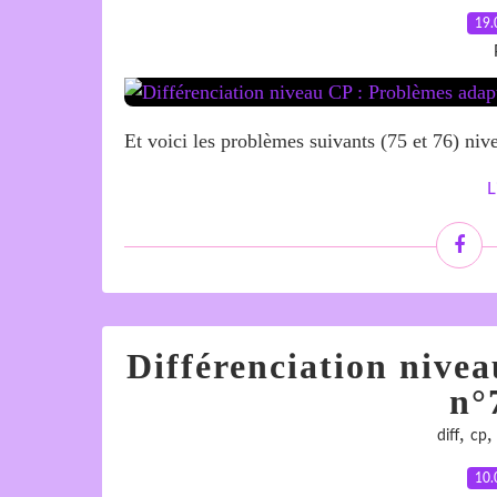
19.
Et voici les problèmes suivants (75 et 76) n
L
Différenciation nive
n°
,
diff
cp
10.