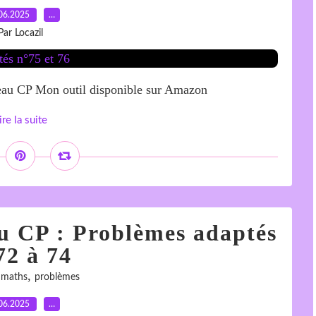
06.2025
…
Par Locazil
iveau CP Mon outil disponible sur Amazon
ire la suite
au CP : Problèmes adaptés
72 à 74
,
,
maths
problèmes
06.2025
…