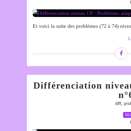
Et voici la suite des problèmes (72 à 74) ni
L
Différenciation nive
n°
,
diff
pro
06.