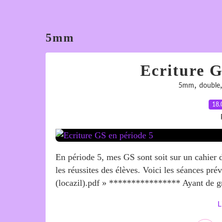
5mm
Ecriture G
,
5mm
double
18.
En période 5, mes GS sont soit sur un cahier
les réussites des élèves. Voici les séances pré
(locazil).pdf » **************** Ayant de gr
L