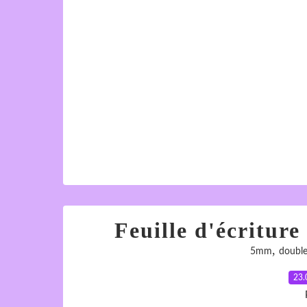
Feuille d'écritur
,
5mm
doubl
23.