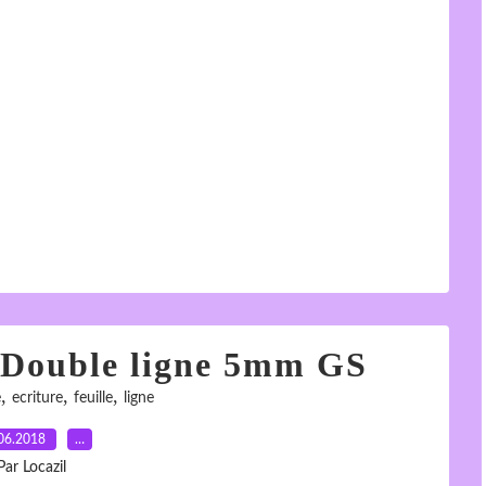
e Double ligne 5mm GS
,
,
,
e
ecriture
feuille
ligne
06.2018
…
Par Locazil