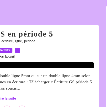
S en période 5
,
,
,
ecriture
ligne
periode
04.2019
…
Par Locazil
 double ligne 5mm ou sur un double ligne 4mm selon
vues en écriture : Télécharger « Écriture GS période 5
os soucis...
ire la suite