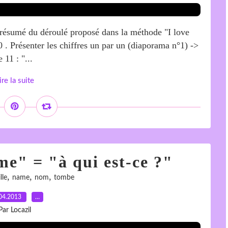
 résumé du déroulé proposé dans la méthode "I love
 . Présenter les chiffres un par un (diaporama n°1) ->
 11 : "...
ire la suite
e" = "à qui est-ce ?"
,
,
,
lle
name
nom
tombe
04.2013
…
Par Locazil