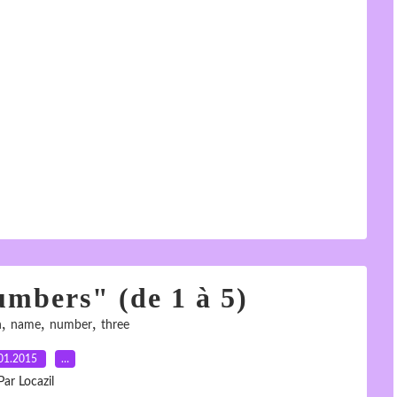
umbers" (de 1 à 5)
,
,
,
n
name
number
three
01.2015
…
Par Locazil