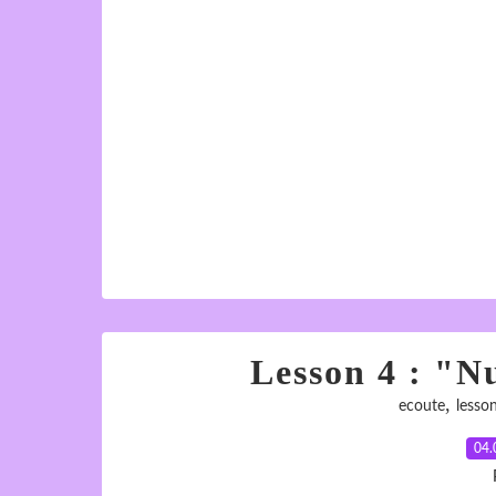
Lesson 4 : "N
,
ecoute
lesso
04.