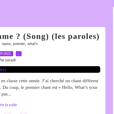
me ? (Song) (les paroles)
,
,
,
name
premier
what’s
09.2022
…
Par Locazil
en classe cette année. J’ai cherché un chant différent
r. Du coup, le premier chant est « Hello, What’s your
 pas...
ire la suite