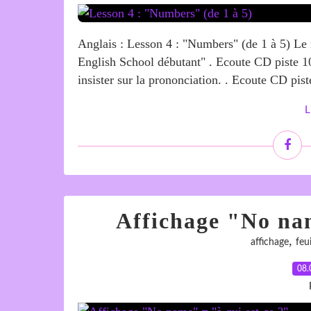
Anglais : Lesson 4 : "Numbers" (de 1 à 5) Le
English School débutant" . Ecoute CD piste 10
insister sur la prononciation. . Ecoute CD piste
L
Affichage "No nam
,
affichage
feui
08.